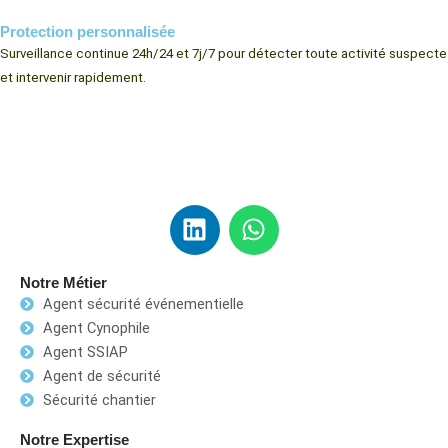
Protection personnalisée
Surveillance continue 24h/24 et 7j/7 pour détecter toute activité suspecte
et intervenir rapidement.
L
W
i
h
n
a
Notre Métier
k
t
Agent sécurité événementielle
e
s
Agent Cynophile
d
a
Agent SSIAP
i
p
Agent de sécurité
n
p
Sécurité chantier
Notre Expertise